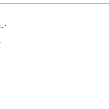
..."
"